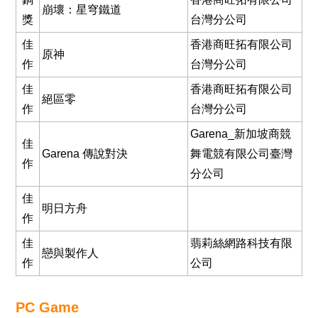
崩壞：星穹鐵道
獎
台灣分公司
佳
香港商旺拓有限公司
原神
作
台灣分公司
佳
香港商旺拓有限公司
絕區零
作
台灣分公司
Garena_新加坡商競
佳
Garena 傳說對決
舞電競有限公司臺灣
作
分公司
佳
明日方舟
作
佳
翡莉絲網路科技有限
戀與製作人
作
公司
PC Game