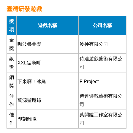
臺灣研發遊戲
獎
遊戲名稱
公司名稱
項
金
咖波疊疊樂
波神有限公司
獎
銀
侍達遊戲藝術有限公
XXL猛漢町
獎
司
銅
下來啊！冰鳥
F Project
獎
佳
侍達遊戲藝術有限公
萬源聖魔錄
作
司
佳
葉開罐工作室有限公
即刻離職
作
司