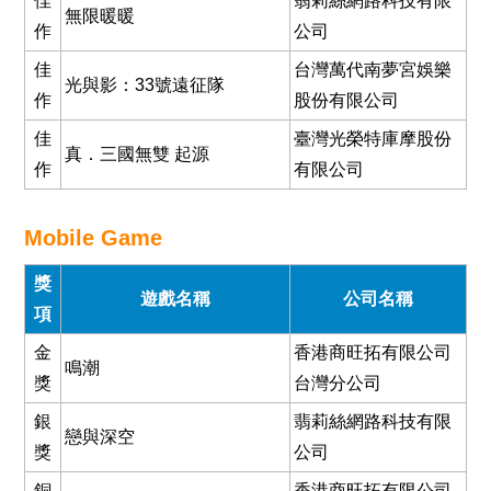
佳
翡莉絲網路科技有限
無限暖暖
作
公司
佳
台灣萬代南夢宮娛樂
光與影：33號遠征隊
作
股份有限公司
佳
臺灣光榮特庫摩股份
真．三國無雙 起源
作
有限公司
Mobile Game
獎
遊戲名稱
公司名稱
項
金
香港商旺拓有限公司
鳴潮
獎
台灣分公司
銀
翡莉絲網路科技有限
戀與深空
獎
公司
銅
香港商旺拓有限公司