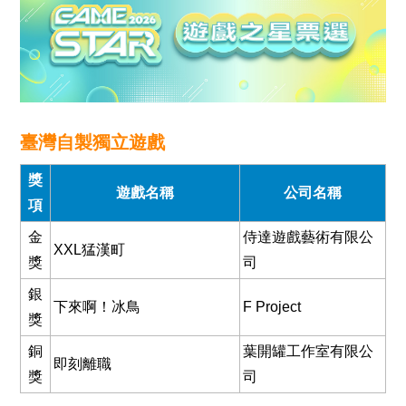
臺灣自製獨立遊戲
獎
遊戲名稱
公司名稱
項
金
侍達遊戲藝術有限公
XXL猛漢町
獎
司
銀
下來啊！冰鳥
F Project
獎
銅
葉開罐工作室有限公
即刻離職
獎
司