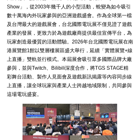
Show」，從2003年幾千人的小型活動，蛻變為如今吸引
數十萬海內外玩家參與的亞洲遊戲盛會。作為全球第一檔
及台灣最大的遊戲展會，台北國際電玩展不僅見證了遊戲
產業的發展，更致力於為遊戲廠商提供最佳宣傳平台，為
玩家創造最優質的活動體驗。2026年台北國際電玩展在南
港展覽館1館以雙層樓展區盛大舉行，延續「實體展覽+線
上直播」雙軌並行模式。本屆展會吸引眾多國際品牌大廠
參與，並與Twitch、Bilibili深度合作，將TGS STAGE精
彩舞台活動、製作人見面會及遊戲新訊揭露等內容同步線
上直播，讓全球玩家與產業人士跨越地域限制，共同參與
這場電玩盛宴。