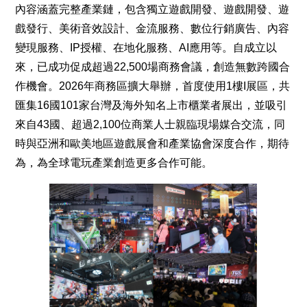
內容涵蓋完整產業鏈，包含獨立遊戲開發、遊戲開發、遊
戲發行、美術音效設計、金流服務、數位行銷廣告、內容
變現服務、IP授權、在地化服務、AI應用等。自成立以
來，已成功促成超過22,500場商務會議，創造無數跨國合
作機會。2026年商務區擴大舉辦，首度使用1樓I展區，共
匯集16國101家台灣及海外知名上市櫃業者展出，並吸引
來自43國、超過2,100位商業人士親臨現場媒合交流，同
時與亞洲和歐美地區遊戲展會和產業協會深度合作，期待
為，為全球電玩產業創造更多合作可能。