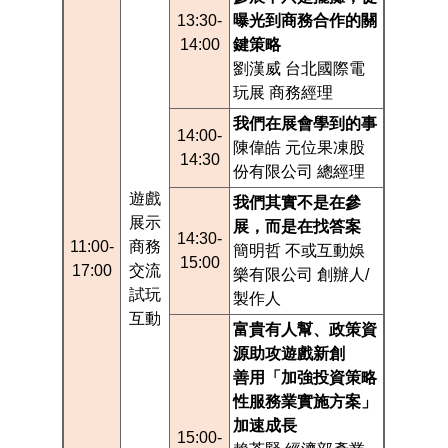
13:30-
曝光到商務合作的關
14:00
鍵策略
劉漢威 台北國際電
玩展 商務經理
我們在展會學到的事
14:00-
陳偉皓 元位果凍股
14:30
份有限公司 總經理
遊戲
我們其實不是在參
展示
展，而是在找答案
14:30-
11:00-
商務
簡明哲 不或互動娛
15:00
17:00
交流
樂有限公司 創辦人/
試玩
製作人
互動
富貴有人幫、政策資
源助攻遊戲新創
善用「加強投資策略
性服務業實施方案」
加速成長
15:00-