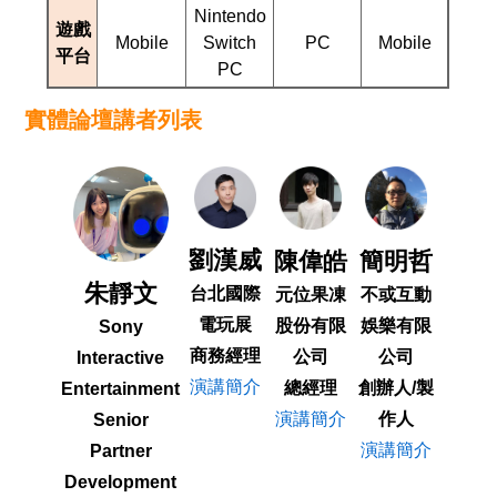
Nintendo
遊戲
Mobile
Switch
PC
Mobile
平台
PC
實體論壇講者列表
劉漢威
陳偉皓
簡明哲
朱靜文
台北國際
元位果凍
不或互動
電玩展
股份有限
娛樂有限
Sony
商務經理
公司
公司
Interactive
演講簡介
總經理
創辦人/製
Entertainment
演講簡介
作人
Senior
演講簡介
Partner
Development