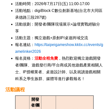
活動時間：2026年7月17日(五) 11:00-17:00
活動地點：digiBlock C數位創新基地(台北市大同區
承德路三段287號)
活動規劃：開發者/團隊現場展示+論壇實戰經驗分
享
活動主題：獨立遊戲+原創IP/桌遊跨域交流
報名連結：
https://taipeigameshow.kktix.cc/events/g
amelinker2026
報名資格：
活動全程免費
，熱烈歡迎獨立遊戲開發
者/團隊、遊戲發行商/平台商或其他遊戲產業相關人
士、IP授權業者、桌遊設計師、以及就讀遊戲相關
科系之學生族群、媒體等進行參觀報名！
活動議程
開發
者/團