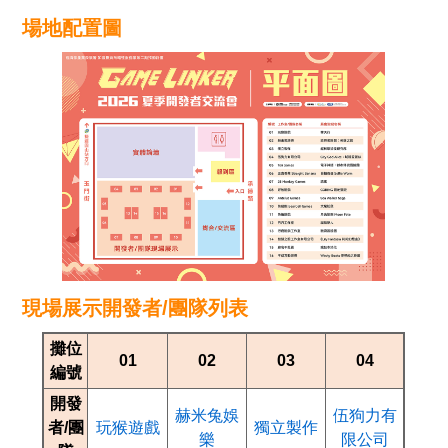
場地配置圖
現場展示開發者/團隊列表
攤位
01
02
03
04
編號
開發
赫米兔娛
伍狗力有
者/團
玩猴遊戲
獨立製作
樂
限公司