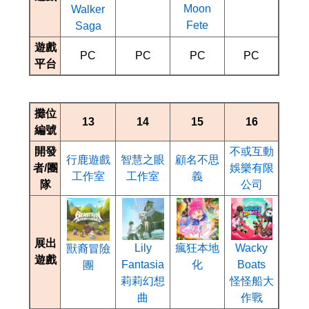
Moon
Walker
Fete
Saga
遊戲
PC
PC
PC
PC
平台
攤位
13
14
15
16
編號
開發
不或互動
行鹿遊戲
智慧之眼
顧名不思
者/團
娛樂有限
工作室
工作室
義
隊
公司
展出
Wacky
Lily
瘋狂本地
獸裔冒險
遊戲
Boats
Fantasia
化
團
怪怪船大
莉莉幻想
作戰
曲