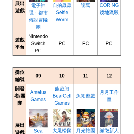
展出
CORING
自拍蟲蟲
詭寓
電子神
遊戲
鏡地獵殺
Selfie
隱：都市
Worm
傳說冒險
團
Nintendo
遊戲
Switch
PC
PC
PC
平台
PC
攤位
09
10
11
12
編號
開發
熊戲胞
Antelus
月月工作
者/團
BearCell
魚拓遊戲
Games
室
隊
Games
展出
誠徵新人
大尾松鼠
月光旅團
Sea
遊戲