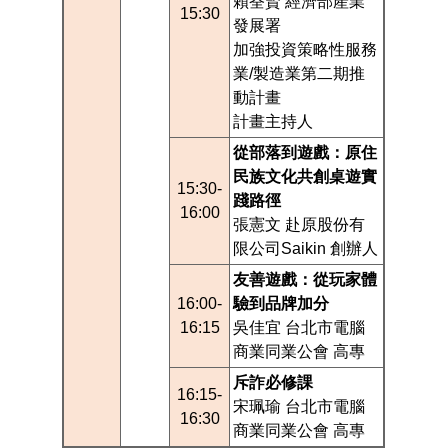
賴荃賢 經濟部產業
15:30
發展署
加強投資策略性服務
業/製造業第二期推
動計畫
計畫主持人
從部落到遊戲：原住
民族文化共創桌遊實
15:30-
踐路徑
16:00
張憲文 赴原股份有
限公司Saikin 創辦人
友善遊戲：從玩家體
16:00-
驗到品牌加分
16:15
吳佳宜 台北市電腦
商業同業公會 高專
斥詐必修課
16:15-
宋珮瑜 台北市電腦
16:30
商業同業公會 高專