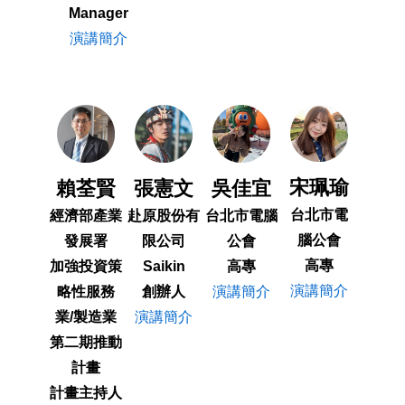
Manager
演講簡介
宋珮瑜
賴荃賢
張憲文
吳佳宜
台北市電
經濟部產業
赴原股份有
台北市電腦
腦公會
發展署
限公司
公會
高專
加強投資策
Saikin
高專
演講簡介
略性服務
創辦人
演講簡介
業/製造業
演講簡介
第二期推動
計畫
計畫主持人