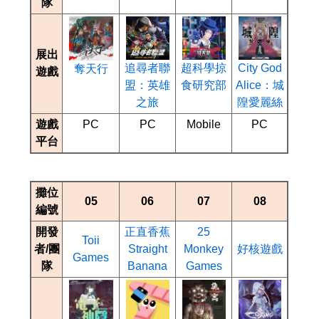
隊
展出
City God
追尋者聯
超科學掠
奪天行
遊戲
Alice：城
盟：英雄
食研究部
隍愛麗絲
之旅
遊戲
PC
PC
Mobile
PC
平台
攤位
05
06
07
08
編號
開發
正直香蕉
25
Toii
者/團
Straight
Monkey
好核遊戲
Games
隊
Banana
Games