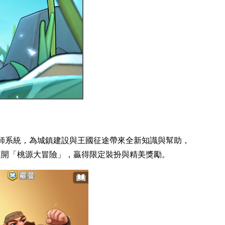
日更新釋出大師系統，為城鎮建設與王國征途帶來全新知識與幫助，
展開「桃源大冒險」，贏得限定裝扮與精美獎勵。