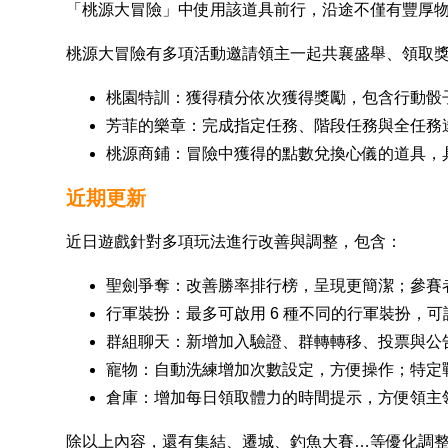
「桃源大冒險」中使用該道具前行，沿途不僅有豐厚
桃源大冒險有多項活動邀請領主一起共襄盛舉、領取
桃園特訓：獲得積分依次獲得獎勵，包含行動骰
芳菲的樂章：完成指定任務、階段任務與全任務
桃源商鋪：冒險中獲得的點數兌換心儀的道具，
近期更新
近日遊戲針對多項玩法進行改善與調整，包含：
聖劍爭奪：改善勝率排行榜，呈現更簡潔；參賽
行軍裝扮：最多可啟用 6 種不同的行軍裝扮，
群組聊天：新增加入驗證、群轉轉移、投票與公
寵物：自動洗練增加次數設定，方便操作；特定
倉庫：增加每日領取體力的時間提示，方便領主
除以上內容，還有集結、遷城、釣魚大賽…等優化調