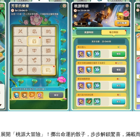
，展開「桃源大冒險」！擲出命運的骰子，步步解鎖驚喜，滿載