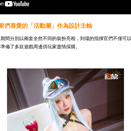
玩家們喜愛的「活動層」作為設計主軸
r 於展期間分別以兩套全然不同的裝扮亮相，到場的指揮官們不僅
亦準備了多款遊戲周邊供玩家盡情採購。