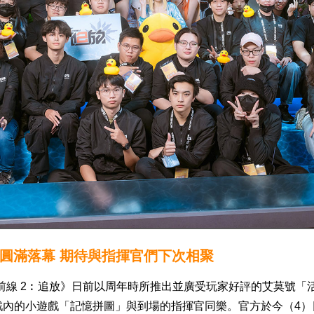
展圓滿落幕 期待與指揮官們下次相聚
前線 2︰追放》日前以周年時所推出並廣受玩家好評的艾莫號「活動
戲內的小遊戲「記憶拼圖」與到場的指揮官同樂。官方於今（4