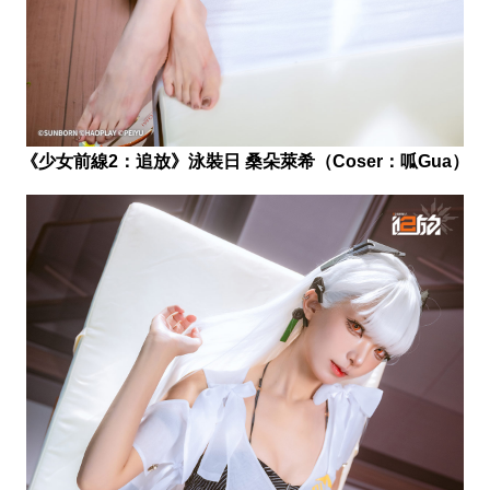
《少女前線2：追放》泳裝日 桑朵萊希（Coser：呱Gua）