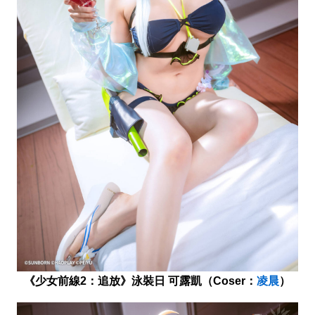
《少女前線2：追放》泳裝日 可露凱（Coser：
凌晨
）